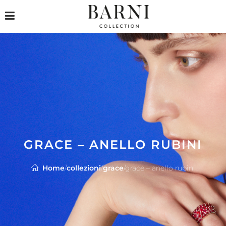
GRACE – ANELLO RUBINI
Home
/
collezioni
/
grace
/
grace – anello rubini