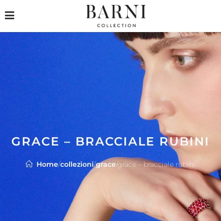
GRACE – BRACCIALE RUBINI
Home
/
collezioni
/
grace
/
grace – bracciale rubini