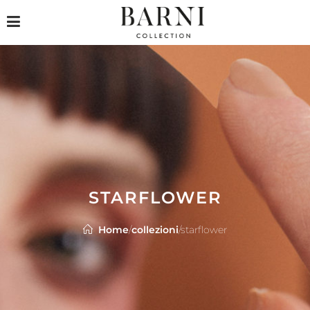
STARFLOWER
Home
/
collezioni
/
starflower