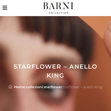
STARFLOWER – ANELLO
KING
Home
/
collezioni
/
starflower
/
starflower – anello king