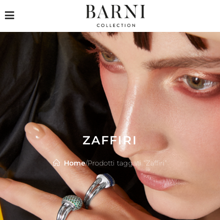
ZAFFIRI
Home
/
Prodotti taggati “Zaffiri”