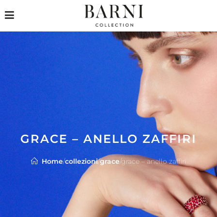
GRACE – ANELLO ZAFFIRI
Home
/
collezioni
/
grace
/
grace – anello zaffiri